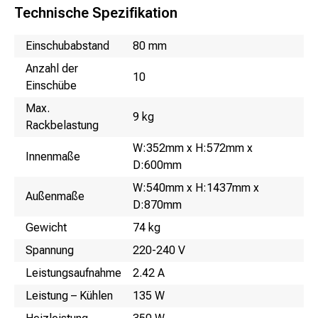
Technische Spezifikation
Name
Wert
Einschubabstand
80 mm
Anzahl der
10
Einschübe
Max.
9 kg
Rackbelastung
W:352mm x H:572mm x
Innenmaße
D:600mm
W:540mm x H:1437mm x
Außenmaße
D:870mm
Gewicht
74 kg
Spannung
220-240 V
Leistungsaufnahme
2.42 A
Leistung – Kühlen
135 W