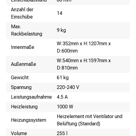
Anzahl der
14
Einschübe
Max.
9 kg
Rackbelastung
W:352mm x H:1207mm x
Innenmaße
D:600mm
W:540mm x H:1597mm x
Außenmaße
D:810mm
Gewicht
61 kg
Spannung
220-240 V
Leistungsaufnahme
4.5 A
Heizleistung
1000 W
Heizelement mit Ventilator und
Heizungssystem
Belüftung (Standard)
Volume
255 l