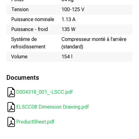
Tension
100-125 V
Puissance nominale
1.13 A
Puissance - froid
135 W
Système de
Compresseur monté à l’arrière
refroidissement
(standard)
Volume
154 l
Documents
D004318_001_-LSCC.pdf
ELSCC08 Dimension Drawing.pdf
ProductSheet.pdf