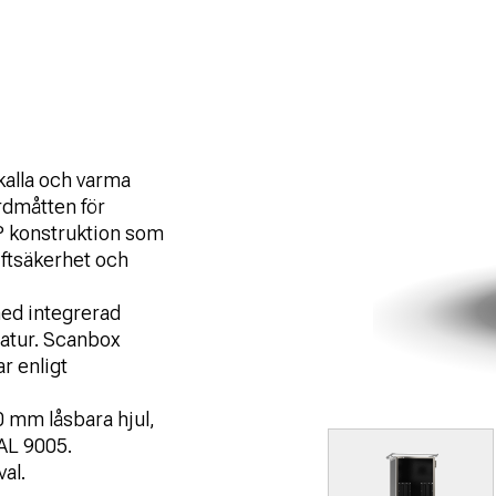
 kalla och varma
rdmåtten för
P konstruktion som
ftsäkerhet och
med integrerad
ratur. Scanbox
r enligt
0 mm låsbara hjul,
AL 9005.
al.