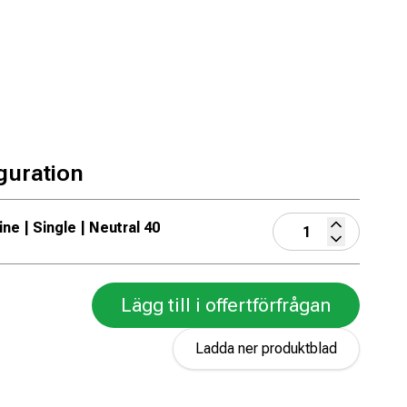
guration
ne | Single | Neutral 40
Lägg till i offertförfrågan
Ladda ner produktblad