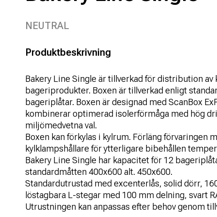
NEUTRAL
Produktbeskrivning
Bakery Line Single är tillverkad för distribution av
bageriprodukter. Boxen är tillverkad enligt standa
bageriplåtar. Boxen är designad med ScanBox Ex
kombinerar optimerad isolerförmåga med hög dri
miljömedvetna val.
Boxen kan förkylas i kylrum. Förläng förvaringen 
kylklampshållare för ytterligare bibehållen tempe
Bakery Line Single har kapacitet för 12 bageriplåta
standardmåtten 400x600 alt. 450x600.
Standardutrustad med excenterlås, solid dörr, 16
löstagbara L-stegar med 100 mm delning, svart R
Utrustningen kan anpassas efter behov genom tillv