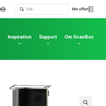
t
Min offert
Sök
r
Inspiration
Support
Om ScanBox