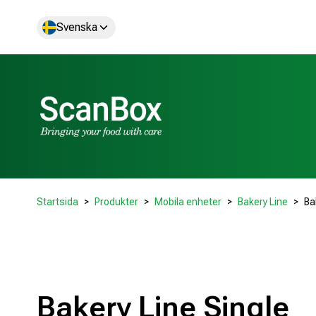
Svenska
Startsida
Produkter
Mobila enheter
Bakery Line
Ba
Bakery Line Single