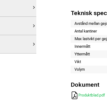
Teknisk speci
Namn
Värde
Avstånd mellan gej
Antal kantiner
Max lastvikt per ge
Innermått
Yttermått
Vikt
Volym
Dokument
Produktblad.pdf