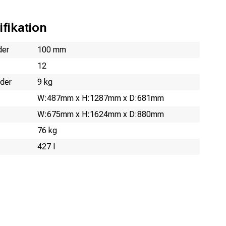
fikation
der
100 mm
12
jder
9 kg
W:487mm x H:1287mm x D:681mm
W:675mm x H:1624mm x D:880mm
76 kg
427 l