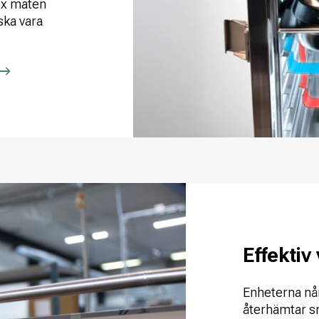
ox maten
ska vara
Effektiv
Enheterna nå
återhämtar s