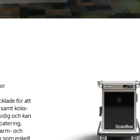
r
tor
klade för att
r samt köks-
idig och kan
catering.
varm- och
ox som enkelt