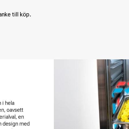
nke till köp.
 i hela
en, oavsett
rialval, en
en design med