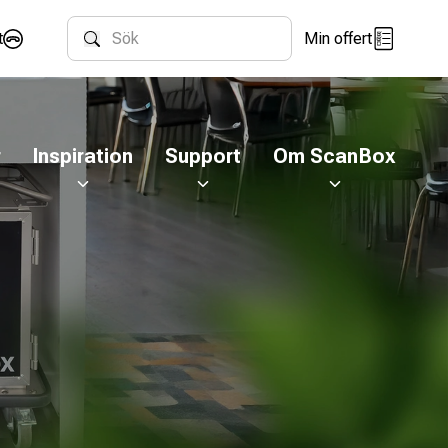
t
Min offert
Sök
r
Inspiration
Support
Om ScanBox