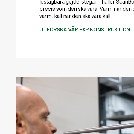
löstagbara gejderstegar – håller ScanB
precis som den ska vara. Varm när den 
varm, kall när den ska vara kall.
UTFORSKA VÅR EXP KONSTRUKTION