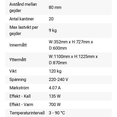
Namn
Värde
Avstånd mellan
80 mm
gejder
Antal kantiner
20
Max lastvikt per
9 kg
gejder
W:352mm x H:727mm x
Innermått
D:600mm
W:1100mm x H:1225mm x
Yttermått
D:870mm
Vikt
120 kg
Spänning
220-240 V
Märkström
4.07 A
Effekt - Kall
135 W
Effekt - Varm
700 W
Temperaturintervall
3 - 90 °C