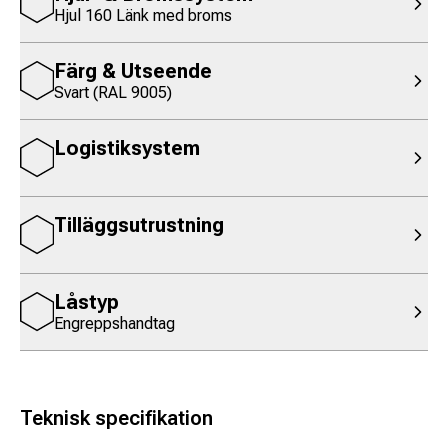
Hjul 160 Länk med broms
Färg & Utseende
Svart (RAL 9005)
Logistiksystem
Tilläggsutrustning
Låstyp
Engreppshandtag
Teknisk specifikation