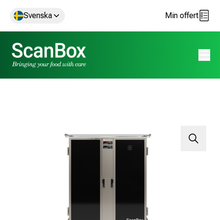
Svenska
Min offert
Öppna