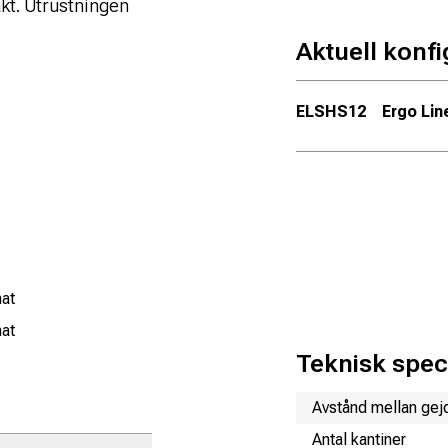
kt. Utrustningen
Aktuell konfi
ELSHS12
Ergo Lin
mat
mat
Teknisk speci
Namn
Värde
Avstånd mellan gej
Antal kantiner