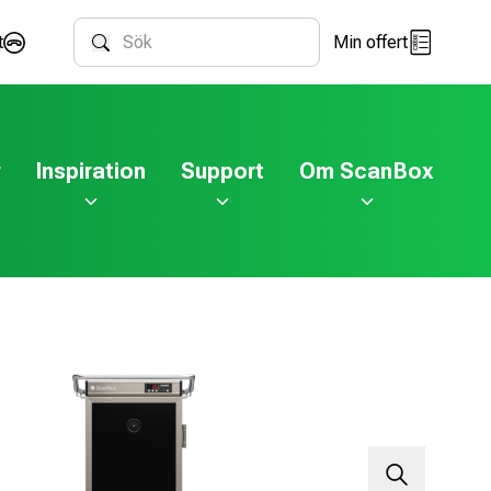
t
Min offert
Sök
r
Inspiration
Support
Om ScanBox