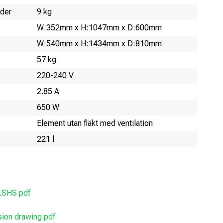
jder
9 kg
W:352mm x H:1047mm x D:600mm
W:540mm x H:1434mm x D:810mm
57 kg
220-240 V
2.85 A
650 W
Element utan fläkt med ventilation
221 l
LSHS.pdf
on drawing.pdf