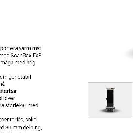
ansportera varm mat
d med ScanBox ExP
örmåga med hög
om ger stabil
nå
usterbar
ll över
era storlekar med
xcenterlås
solid
,
med 80 mm delning,