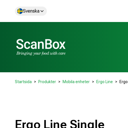
Svenska
Startsida
Produkter
Mobila enheter
Ergo Line
Ergo
Ergo Line Single