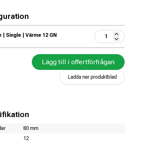
guration
e | Single | Värme 12 GN
Lägg till i offertförfrågan
Ladda ner produktblad
fikation
der
80 mm
12