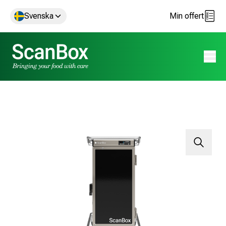
Svenska
Min offert
Öppna