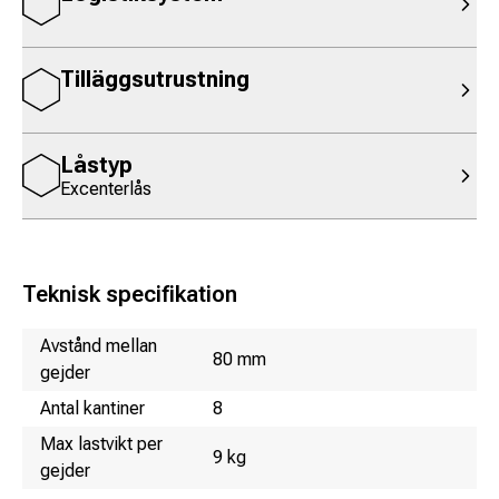
Tilläggsutrustning
Låstyp
Excenterlås
Teknisk specifikation
Namn
Värde
Avstånd mellan
80 mm
gejder
Antal kantiner
8
Max lastvikt per
9 kg
gejder