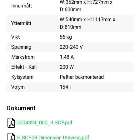
W:352mm x H:727mm x
Innermått
D:600mm
W:540mm x H:1117mm x
Yttermått
D:810mm
Vikt
56 kg
Spänning
220-240 V
Märkström
1.48 A
Effekt - Kall
200 W
Kylsystem
Peltier bakmonterad
Volym
154 l
Dokument
D004324_000_-LSCP.pdf
ELSCP08 Dimension Drawing.pdf