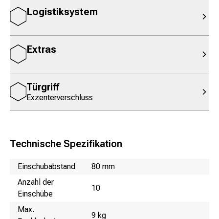
Logistiksystem
Extras
Türgriff
Exzenterverschluss
Technische Spezifikation
Name
Wert
Einschubabstand
80 mm
Anzahl der
10
Einschübe
Max.
9 kg