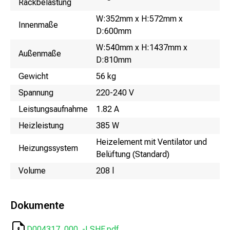
Rackbelastung
W:352mm x H:572mm x
Innenmaße
D:600mm
W:540mm x H:1437mm x
Außenmaße
D:810mm
Gewicht
56 kg
Spannung
220-240 V
Leistungsaufnahme
1.82 A
Heizleistung
385 W
Heizelement mit Ventilator und
Heizungssystem
Belüftung (Standard)
Volume
208 l
Dokumente
D004317_000_-LSHF.pdf