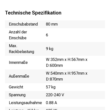
Technische Spezifikation
Name
Wert
Einschubabstand
80 mm
Anzahl der
6
Einschübe
Max.
9 kg
Rackbelastung
W:352mm x H:567mm x
Innenmaße
D:600mm
W:540mm x H:957mm x
Außenmaße
D:870mm
Gewicht
57 kg
Spannung
220-240 V
Leistungsaufnahme
0.88 A