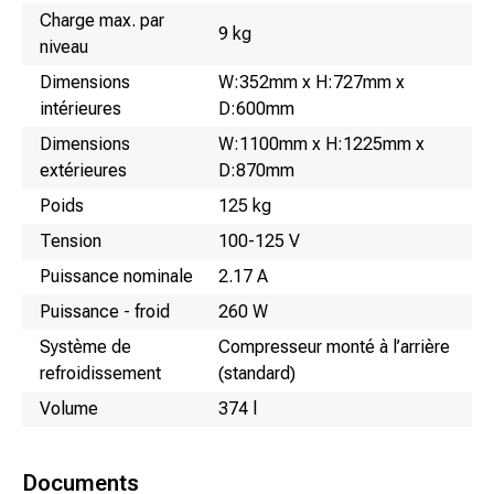
Charge max. par
9 kg
niveau
Dimensions
W:352mm x H:727mm x
intérieures
D:600mm
Dimensions
W:1100mm x H:1225mm x
extérieures
D:870mm
Poids
125 kg
Tension
100-125 V
Puissance nominale
2.17 A
Puissance - froid
260 W
Système de
Compresseur monté à l’arrière
refroidissement
(standard)
Volume
374 l
Documents